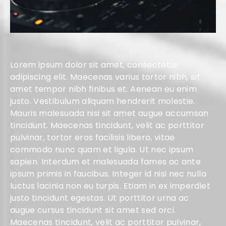
Lorem ipsum dolor sit amet, consectetur
adipiscing elit. Maecenas varius tortor nibh, sit
amet tempor nibh finibus et. Aenean eu enim
justo. Vestibulum aliquam hendrerit molestie.
Mauris malesuada nisi sit amet augue accumsan
tincidunt. Maecenas tincidunt, velit ac porttitor
pulvinar, tortor eros facilisis libero, vitae
commodo nunc quam et ligula. Ut nec ipsum
sapien. Interdum et malesuada fames ac ante
ipsum primis in faucibus. Integer id nisi nec nulla
luctus lacinia non eu turpis. Etiam in ex imperdiet
justo tincidunt egestas. Ut porttitor urna ac
augue cursus tincidunt sit amet sed orci.
Maecenas tincidunt, velit ac porttitor pulvinar,