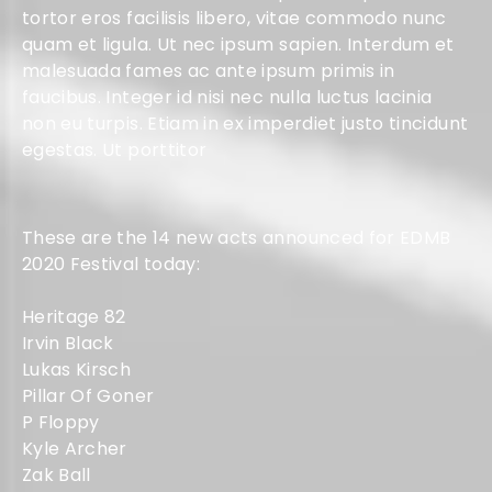
tortor eros facilisis libero, vitae commodo nunc
quam et ligula. Ut nec ipsum sapien. Interdum et
malesuada fames ac ante ipsum primis in
faucibus. Integer id nisi nec nulla luctus lacinia
non eu turpis. Etiam in ex imperdiet justo tincidunt
egestas. Ut porttitor
These are the 14 new acts announced for EDMB
2020 Festival today:
Heritage 82
Irvin Black
Lukas Kirsch
Pillar Of Goner
P Floppy
Kyle Archer
Zak Ball