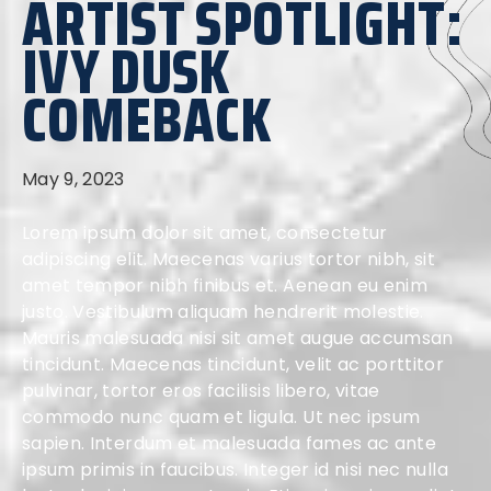
ARTIST SPOTLIGHT:
IVY DUSK
COMEBACK
May 9, 2023
Lorem ipsum dolor sit amet, consectetur
adipiscing elit. Maecenas varius tortor nibh, sit
amet tempor nibh finibus et. Aenean eu enim
justo. Vestibulum aliquam hendrerit molestie.
Mauris malesuada nisi sit amet augue accumsan
tincidunt. Maecenas tincidunt, velit ac porttitor
pulvinar, tortor eros facilisis libero, vitae
commodo nunc quam et ligula. Ut nec ipsum
sapien. Interdum et malesuada fames ac ante
ipsum primis in faucibus. Integer id nisi nec nulla