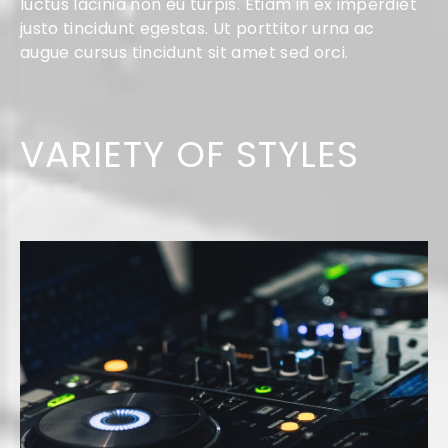
luctus lacinia non eu turpis. Etiam in ex imperdiet
justo tincidunt egestas. Ut porttitor urna ac
augue cursus tincidunt sit amet sed orci.
VARIETY OF STYLES