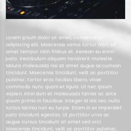
Lorem ipsum dolor sit amet, consectetur
adipiscing elit. Maecenas varius tortor nibh, sit
amet tempor nibh finibus et. Aenean eu enim
justo. Vestibulum aliquam hendrerit molestie.
Mauris malesuada nisi sit amet augue accumsan
tincidunt. Maecenas tincidunt, velit ac porttitor
pulvinar, tortor eros facilisis libero, vitae
commodo nunc quam et ligula. Ut nec ipsum
sapien. Interdum et malesuada fames ac ante
ipsum primis in faucibus. Integer id nisi nec nulla
luctus lacinia non eu turpis. Etiam in ex imperdiet
justo tincidunt egestas. Ut porttitor urna ac
augue cursus tincidunt sit amet sed orci.
Maecenas tincidunt, velit ac porttitor pulvinar,