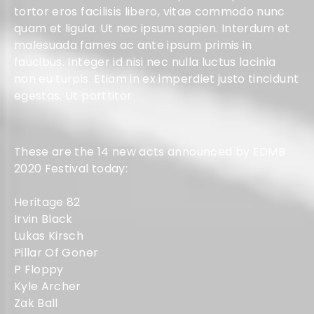
tortor eros facilisis libero, vitae commodo nunc
quam et ligula. Ut nec ipsum sapien. Interdum et
malesuada fames ac ante ipsum primis in
faucibus. Integer id nisi nec nulla luctus lacinia
non eu turpis. Etiam in ex imperdiet justo tincidunt
egestas. Ut porttitor
These are the 14 new acts announced by EDMB
2020 Festival today:
Heritage 82
Irvin Black
Lukas Kirsch
Pillar Of Goner
P Floppy
Kyle Archer
Zak Ball