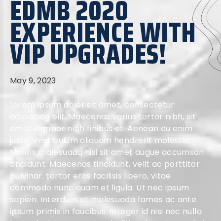
EDMB 2020
EXPERIENCE WITH
VIP UPGRADES!
May 9, 2023
Lorem ipsum dolor sit amet, consectetur
adipiscing elit. Maecenas varius tortor nibh, sit
amet tempor nibh finibus et. Aenean eu enim
justo. Vestibulum aliquam hendrerit molestie.
Mauris malesuada nisi sit amet augue accumsan
tincidunt. Maecenas tincidunt, velit ac porttitor
pulvinar, tortor eros facilisis libero, vitae
commodo nunc quam et ligula. Ut nec ipsum
sapien. Interdum et malesuada fames ac ante
ipsum primis in faucibus. Integer id nisi nec nulla