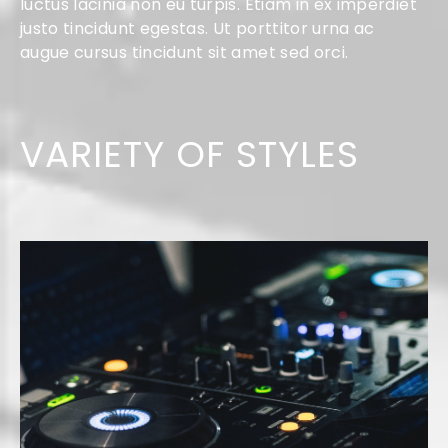
luctus lacinia non eu turpis. Etiam in ex imperdiet
justo tincidunt egestas. Ut porttitor urna ac
augue cursus tincidunt sit amet sed orci.
VARIETY OF STYLES