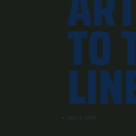
ART
TO 
LIN
May 9, 2023