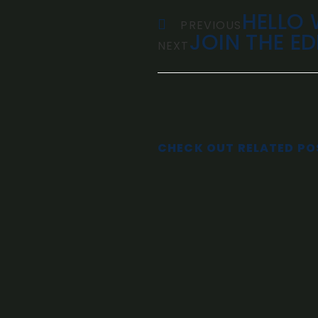
HELLO
PREVIOUS
JOIN THE E
NEXT
CHECK OUT RELATED PO