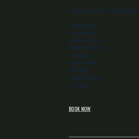
These are the 14 new acts 
Heritage 82
Irvin Black
Lukas Kirsch
Pillar Of Goner
P Floppy
Kyle Archer
Zak Ball
Tyler Francis
Ivy Dusk
BOOK NOW