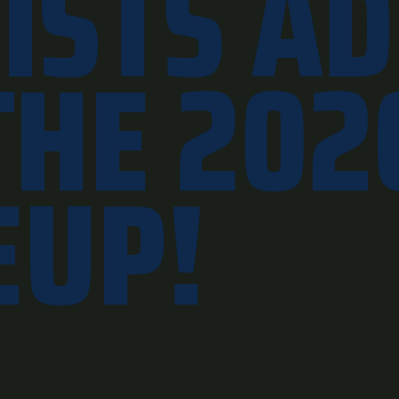
ISTS A
THE 202
EUP!