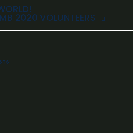
 WORLD!
DMB 2020 VOLUNTEERS
STS